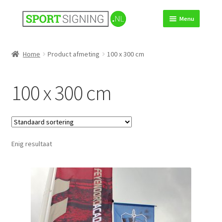
Ga
Ga
Menu
door
direct
naar
naar
Over ons
navigatie
de
Home
Product afmeting
100 x 300 cm
inhoud
Producten
100 x 300 cm
Montage nodig?
Ontwerp nodig?
Enig resultaat
Advies nodig?