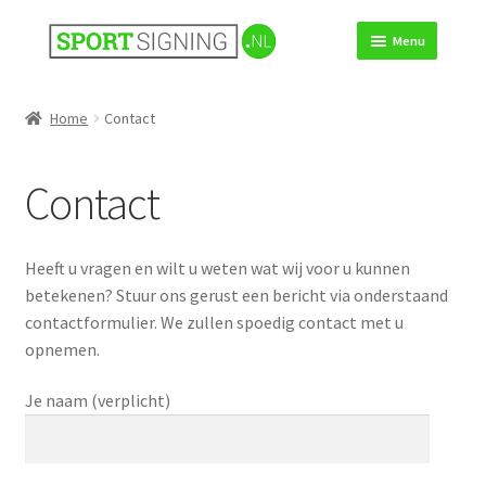
Ga
Ga
Menu
door
direct
naar
naar
Over ons
navigatie
de
Home
Contact
inhoud
Producten
Contact
Montage nodig?
Ontwerp nodig?
Heeft u vragen en wilt u weten wat wij voor u kunnen
betekenen? Stuur ons gerust een bericht via onderstaand
Advies nodig?
contactformulier. We zullen spoedig contact met u
opnemen.
Je naam (verplicht)